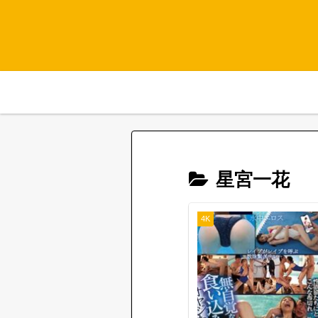
星宮一花
4K