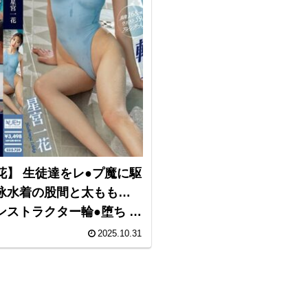
宮一花】 生徒達をレ●プ魔に駆
泳水着の股間と太もも…
ンストラクター輪●堕ち 星
2025.10.31