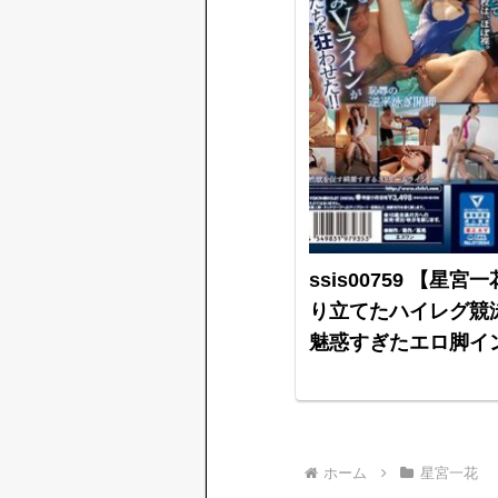
ssis00759 【星
り立てたハイレグ競
魅惑すぎたエロ脚イ
宮一花
ホーム
星宮一花